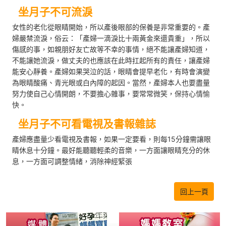
坐月子不可流淚
女性的老化從眼睛開始，所以產後眼部的保養是非常重要的。產
婦嚴禁流淚，俗云：「產婦一滴淚比十兩黃金來還貴重」，所以
傷感的事，如親朋好友亡故等不幸的事情，絕不能讓產婦知道，
不能讓她流淚，做丈夫的也應該在此時扛起所有的責任，讓產婦
能安心靜養。產婦如果哭泣的話，眼睛會提早老化，有時會演變
為眼睛酸痛、青光眼或白內障的起因。當然，產婦本人也要盡量
努力使自己心情開朗，不要擔心雜事，要常常微笑，保持心情愉
快。
坐月子不可看電視及書報雜誌
產婦應盡量少看電視及書報，如果一定要看，則每15分鐘需讓眼
睛休息十分鐘。最好能聽聽輕柔的音樂，一方面讓眼睛充分的休
息，一方面可調整情緒，消除神經緊張
回上一頁