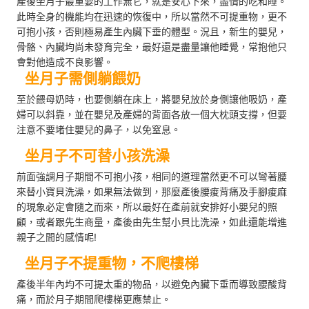
產後坐月子最重要的工作無它，就是安心下來，盡情的吃和睡。
此時全身的機能均在迅速的恢復中，所以當然不可提重物，更不
可抱小孩，否則極易產生內臟下垂的體型。況且，新生的嬰兒，
骨骼、內臟均尚未發育完全，最好還是盡量讓他睡覺，常抱他只
會對他造成不良影響。
坐月子需側躺餵奶
至於餵母奶時，也要側躺在床上，將嬰兒放於身側讓他吸奶，產
婦可以斜靠，並在嬰兒及產婦的背面各放一個大枕頭支撐，但要
注意不要堵住嬰兒的鼻子，以免窒息。
坐月子不可替小孩洗澡
前面強調月子期間不可抱小孩，相同的道理當然更不可以彎著腰
來替小寶貝洗澡，如果無法做到，那麼產後腰痠背痛及手腳痠麻
的現象必定會隨之而來，所以最好在產前就安排好小嬰兒的照
顧，或者跟先生商量，產後由先生幫小貝比洗澡，如此還能增進
親子之間的感情呢!
坐月子不提重物，不爬樓梯
產後半年內均不可提太重的物品，以避免內臟下垂而導致腰酸背
痛，而於月子期間爬樓梯更應禁止。