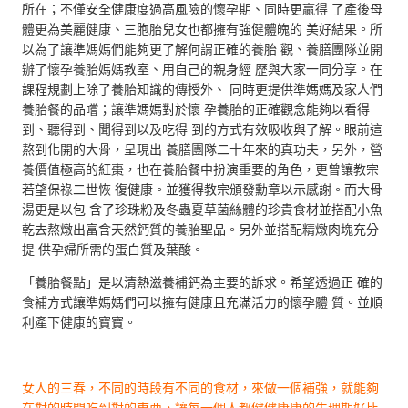
所在；不僅安全健康度過高風險的懷孕期、同時更贏得 了產後母
體更為美麗健康、三胞胎兒女也都擁有強健體魄的 美好結果。所
以為了讓準媽媽們能夠更了解何謂正確的養胎 觀、養膳團隊並開
辦了懷孕養胎媽媽教室、用自己的親身經 歷與大家一同分享。在
課程規劃上除了養胎知識的傳授外、 同時更提供準媽媽及家人們
養胎餐的品嚐；讓準媽媽對於懷 孕養胎的正確觀念能夠以看得
到、聽得到、聞得到以及吃得 到的方式有效吸收與了解。眼前這
熬到化開的大骨，呈現出 養膳團隊二十年來的真功夫，另外，營
養價值極高的紅棗，也在養胎餐中扮演重要的角色，更曾讓教宗
若望保祿二世恢 復健康。並獲得教宗頒發勳章以示感謝。而大骨
湯更是以包 含了珍珠粉及冬蟲夏草菌絲體的珍貴食材並搭配小魚
乾去熬燉出富含天然鈣質的養胎聖品。另外並搭配精燉肉塊充分
提 供孕婦所需的蛋白質及葉酸。
「養胎餐點」是以清熱滋養補鈣為主要的訴求。希望透過正 確的
食補方式讓準媽媽們可以擁有健康且充滿活力的懷孕體 質。並順
利產下健康的寶寶。
女人的三春，不同的時段有不同的食材，來做一個補強，就能夠
在對的時間吃到對的東西，讓每一個人都健健康康的生理期好比