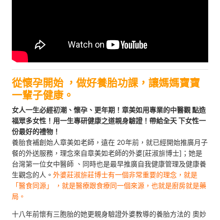
從懷孕開始 ，做好養胎功課，讓媽媽寶寶
一輩子健康。
女人一生必經初潮、懷孕、更年期！章美如用專業的中醫觀 點造
福眾多女性！用一生專研健康之道親身驗證！帶給全天 下女性一
份最好的禮物！
養胎食補創始人章美如老師，遠在 20年前，就已經開始推廣月子
餐的外送服務，理念來自章美如老師的外婆[莊淑旂博士]；她是
台灣第一位女中醫師 、同時也是最早推廣自我健康管理及健康養
生觀念的人。
外婆莊淑旂莊博士有一個非常重要的理念，就是
「醫食同源」 ，就是醫療跟食療同一個來源，也就是廚房就是藥
局。
十八年前懷有三胞胎的她更親身驗證外婆教導的養胎方法的 奧妙