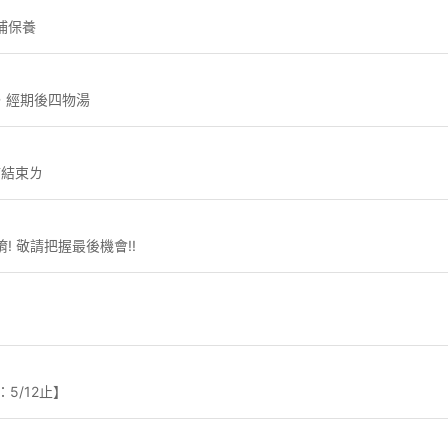
補保養
，經期後四物湯
滿結束ㄌ
! 敬請把握最後機會!!
】
5/12止】