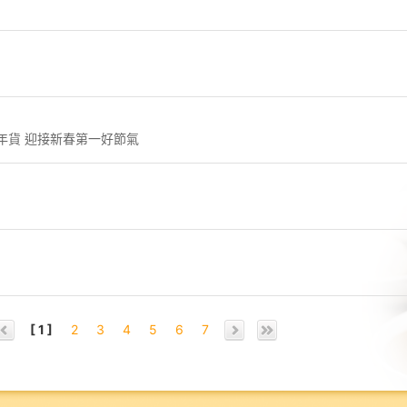
年貨 迎接新春第一好節氣
[ 1 ]
2
3
4
5
6
7