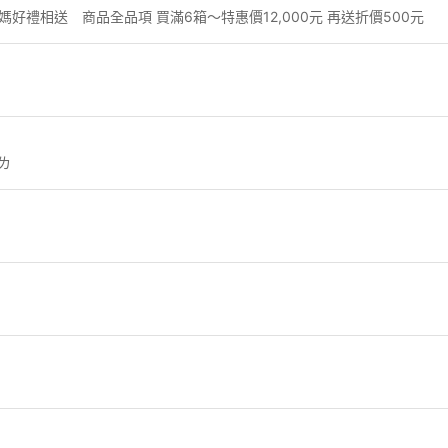
禮相送 商品全品項 買滿6箱～特惠價12,000元 再送折價500元
ㄌ